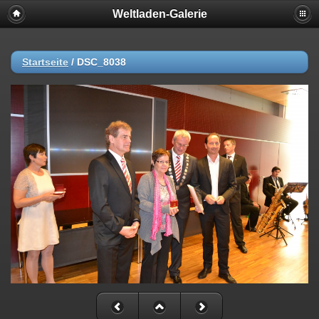
Weltladen-Galerie
Startseite
/
DSC_8038