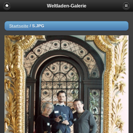
Weltladen-Galerie
Startseite
/
S.JPG