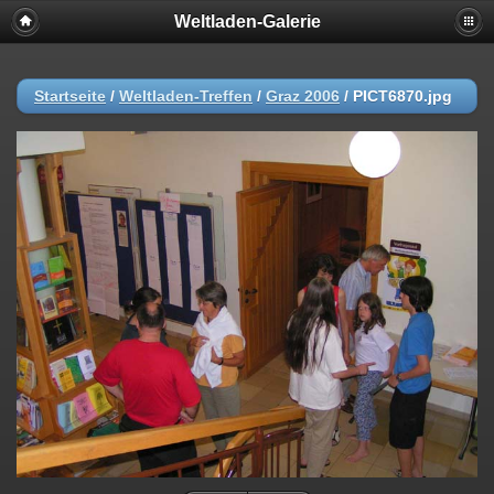
Weltladen-Galerie
Startseite
/
Weltladen-Treffen
/
Graz 2006
/
PICT6870.jpg