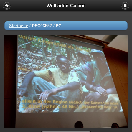
Weltladen-Galerie
Startseite
/
DSC03557.JPG